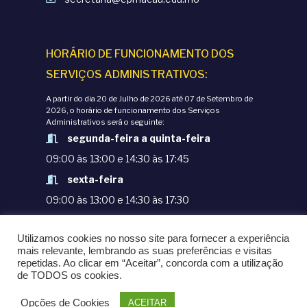
õ
o
e
d
HORÁRIO DE FUNCIONAMENTO DOS
s
SERVIÇOS ADMINISTRATIVOS:
e
A partir do dia 20 de Julho de 2026 até 07 de Setembro de
E
2026, o horário de funcionamento dos Serviços
Administrativos será o seguinte:
segunda-feira a quinta-feira
v
09:00 às 13:00 e 14:30 às 17:45
e
sexta-feira
09:00 às 13:00 e 14:30 às 17:30
n
TERMOS E CONDIÇÕES
Utilizamos cookies no nosso site para fornecer a experiência
t
POLÍTICAS DE PRIVACIDADE
mais relevante, lembrando as suas preferências e visitas
repetidas. Ao clicar em “Aceitar”, concorda com a utilização
© COPYRIGHT 1998-2020. EPM - ESCOLA
o
de TODOS os cookies.
PORTUGUESA DE MACAU
Opções de Cookies
ACEITAR
POWERED BY
OMNI LTD.