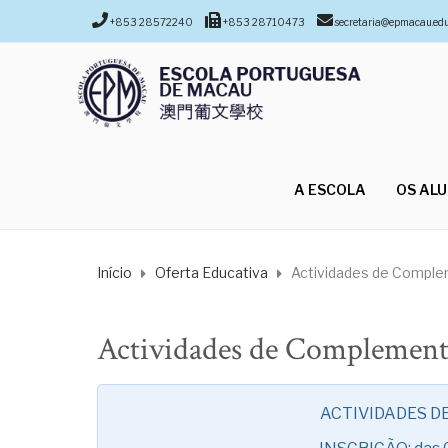
+853 28572240
+853 28710473
secretaria@epmacau.ed
A ESCOLA
OS AL
Início
Oferta Educativa
Actividades de Complem
Actividades de Complement
ACTIVIDADES D