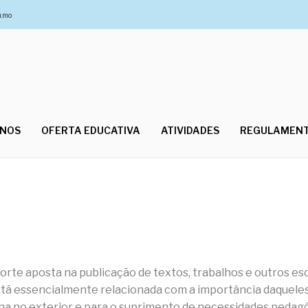
u.mo
UNOS
OFERTA EDUCATIVA
ATIVIDADES
REGULAMEN
te aposta na publicação de textos, trabalhos e outros escr
stá essencialmente relacionada com a importância daqueles
lha no exterior e para o suprimento de necessidades pedagó