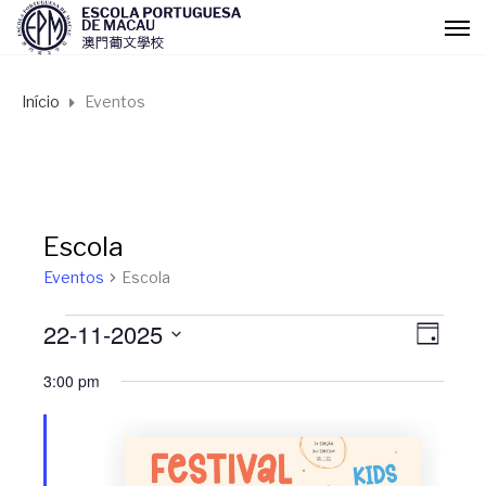
Início
Eventos
Escola
Eventos
Escola
22-11-2025
Eventos
N
N
D
I
S
3:00 pm
for
a
A
a
e
l
Novembro
v
v
e
c