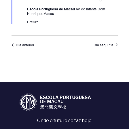
i
a
q
Escola Portuguesa de Macau
Av. do Infante Dom
s
u
s
Henrique, Macau
e
Gratuito
u
u
a
a
Dia anterior
Dia seguinte
l
l
i
i
z
z
a
a
ç
ç
ã
Onde o futuro se faz hoje!