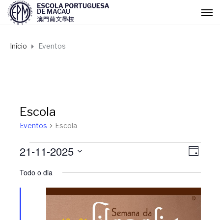
Início
Eventos
Escola
Eventos
Escola
21-11-2025
Eventos
N
N
D
I
S
Todo o dia
for
a
A
a
e
l
Novembro
v
v
e
c