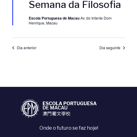
i
Semana da Filosofia
s
t
s
s
a
Escola Portuguesa de Macau
Av. do Infante Dom
q
Henrique, Macau
u
u
e
u
a
a
Dia anterior
Dia seguinte
l
l
i
i
z
z
a
a
ç
ç
ã
Onde o futuro se faz hoje!