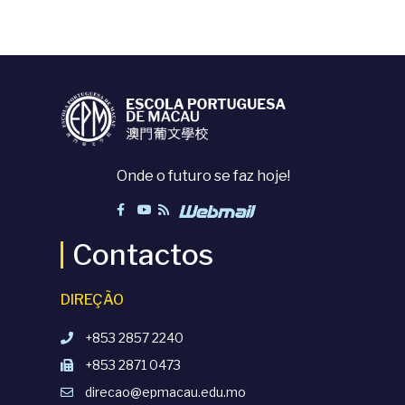
Onde o futuro se faz hoje!
Contactos
DIREÇÃO
+853 2857 2240
+853 2871 0473
direcao@epmacau.edu.mo