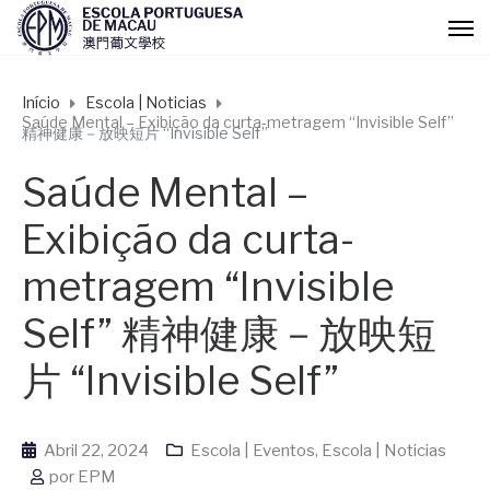
Início
Escola | Noticias
Saúde Mental – Exibição da curta-metragem “Invisible Self”
精神健康－放映短片 “Invisible Self”
Saúde Mental –
Exibição da curta-
metragem “Invisible
Self” 精神健康－放映短
片 “Invisible Self”
Abril 22, 2024
Escola | Eventos
,
Escola | Noticias
por
EPM