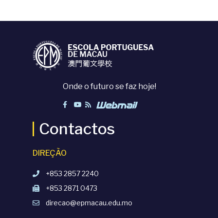
Onde o futuro se faz hoje!
Contactos
DIREÇÃO
+853 2857 2240
+853 2871 0473
direcao@epmacau.edu.mo