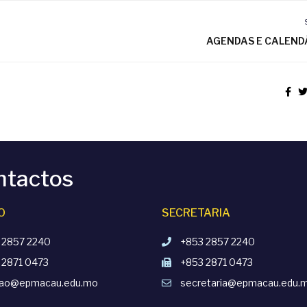
AGENDAS E CALEND
ntactos
O
SECRETARIA
 2857 2240
+853 2857 2240
 2871 0473
+853 2871 0473
cao@epmacau.edu.mo
secretaria@epmacau.edu.