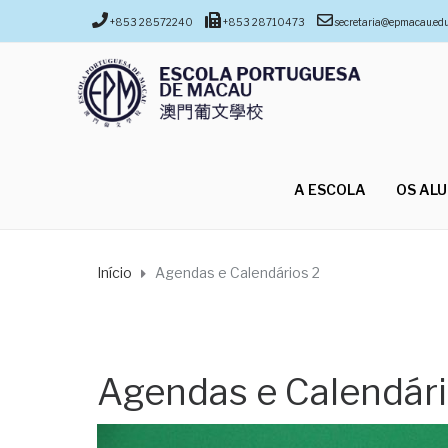
+853 28572240
+853 28710473
secretaria@epmacau.ed
A ESCOLA
OS AL
Início
Agendas e Calendários 2
Agendas e Calendári