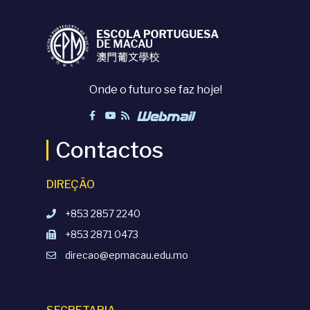
Onde o futuro se faz hoje!
Contactos
DIREÇÃO
+853 2857 2240
+853 2871 0473
direcao@epmacau.edu.mo