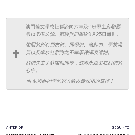
澳門葡文學校社群謹向六年級C班學生
蘇駿熙
致以
沉痛
哀悼。蘇駿熙同學
於9月25日離世。
駿熙的所有朋友們、同學們、老師們、學校職
員以及學校社群對此不幸事件深表遺憾。
我們失去了蘇駿熙同學，他將永遠留在我們的
心中。
向 蘇駿熙同學的家人致以最深切的哀悼！
ANTERIOR
SEGUINTE