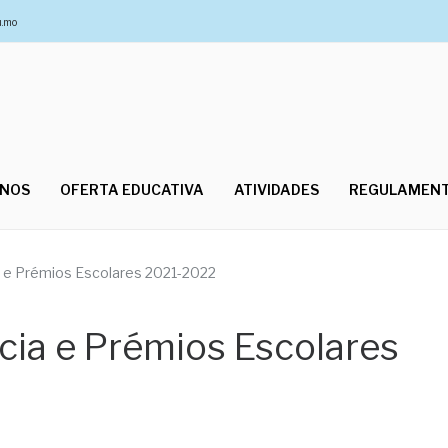
u.mo
UNOS
OFERTA EDUCATIVA
ATIVIDADES
REGULAMEN
 e Prémios Escolares 2021-2022
ia e Prémios Escolares