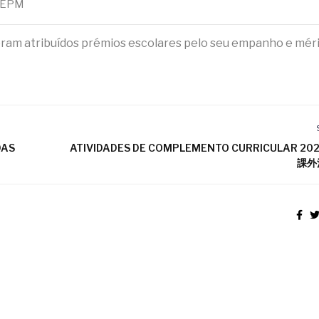
EPM
foram atribuídos prémios escolares pelo seu empanho e mér
DAS
ATIVIDADES DE COMPLEMENTO CURRICULAR 20
課外