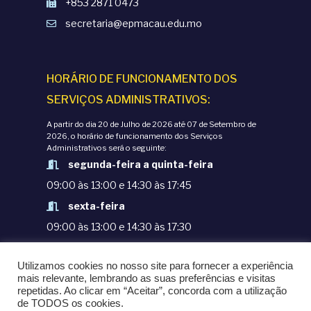
+853 2871 0473
secretaria@epmacau.edu.mo
HORÁRIO DE FUNCIONAMENTO DOS
SERVIÇOS ADMINISTRATIVOS:
A partir do dia 20 de Julho de 2026 até 07 de Setembro de
2026, o horário de funcionamento dos Serviços
Administrativos será o seguinte:
segunda-feira a quinta-feira
09:00 às 13:00 e 14:30 às 17:45
sexta-feira
09:00 às 13:00 e 14:30 às 17:30
TERMOS E CONDIÇÕES
Utilizamos cookies no nosso site para fornecer a experiência
POLÍTICAS DE PRIVACIDADE
mais relevante, lembrando as suas preferências e visitas
repetidas. Ao clicar em “Aceitar”, concorda com a utilização
© COPYRIGHT 1998-2020. EPM - ESCOLA
de TODOS os cookies.
PORTUGUESA DE MACAU