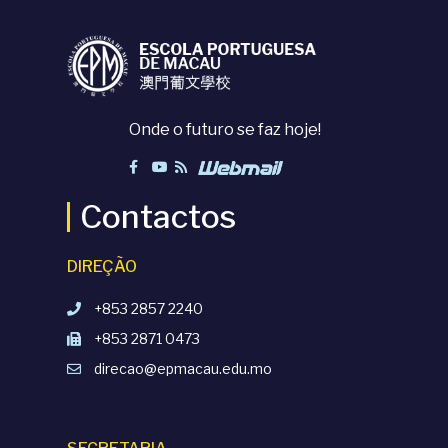
Onde o futuro se faz hoje!
Contactos
DIREÇÃO
+853 2857 2240
+853 2871 0473
direcao@epmacau.edu.mo