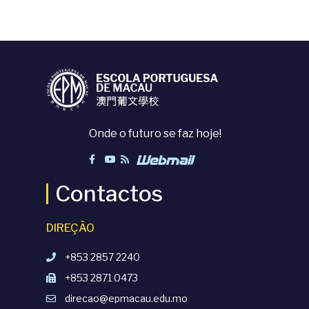
Onde o futuro se faz hoje!
Contactos
DIREÇÃO
+853 2857 2240
+853 2871 0473
direcao@epmacau.edu.mo