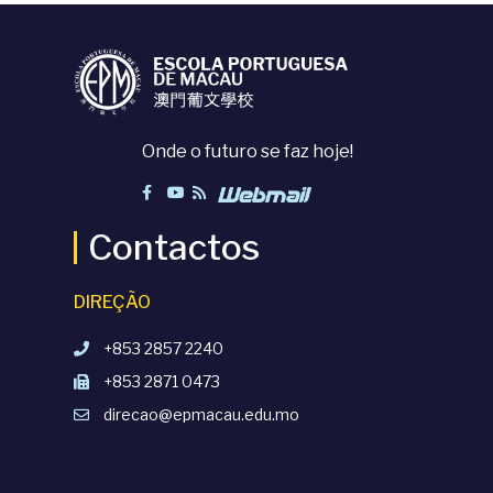
Onde o futuro se faz hoje!
Contactos
DIREÇÃO
+853 2857 2240
+853 2871 0473
direcao@epmacau.edu.mo