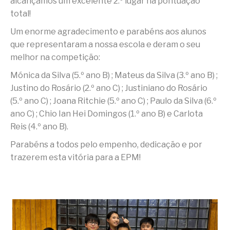
alcançámos um excelente 2.º lugar na pontuação
total!
Um enorme agradecimento e parabéns aos alunos
que representaram a nossa escola e deram o seu
melhor na competição:
Mónica da Silva (5.º ano B) ; Mateus da Silva (3.º ano B) ;
Justino do Rosário (2.º ano C) ; Justiniano do Rosário
(5.º ano C) ; Joana Ritchie (5.º ano C) ; Paulo da Silva (6.º
ano C) ; Chio Ian Hei Domingos (1.º ano B) e Carlota
Reis (4.º ano B).
Parabéns a todos pelo empenho, dedicação e por
trazerem esta vitória para a EPM!