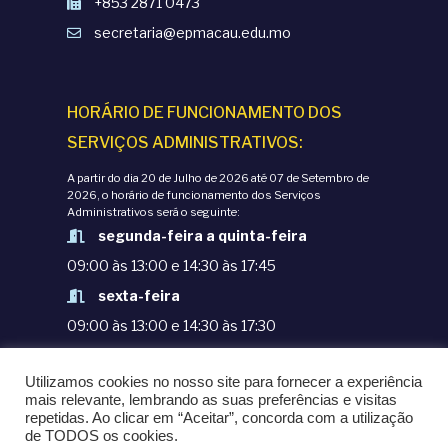
+853 2871 0473
secretaria@epmacau.edu.mo
HORÁRIO DE FUNCIONAMENTO DOS
SERVIÇOS ADMINISTRATIVOS:
A partir do dia 20 de Julho de 2026 até 07 de Setembro de
2026, o horário de funcionamento dos Serviços
Administrativos será o seguinte:
segunda-feira a quinta-feira
09:00 às 13:00 e 14:30 às 17:45
sexta-feira
09:00 às 13:00 e 14:30 às 17:30
TERMOS E CONDIÇÕES
Utilizamos cookies no nosso site para fornecer a experiência
POLÍTICAS DE PRIVACIDADE
mais relevante, lembrando as suas preferências e visitas
repetidas. Ao clicar em “Aceitar”, concorda com a utilização
© COPYRIGHT 1998-2020. EPM - ESCOLA
de TODOS os cookies.
PORTUGUESA DE MACAU