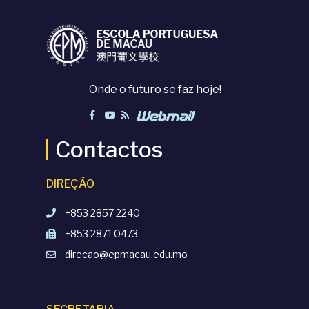
Onde o futuro se faz hoje!
Contactos
DIREÇÃO
+853 2857 2240
+853 2871 0473
direcao@epmacau.edu.mo