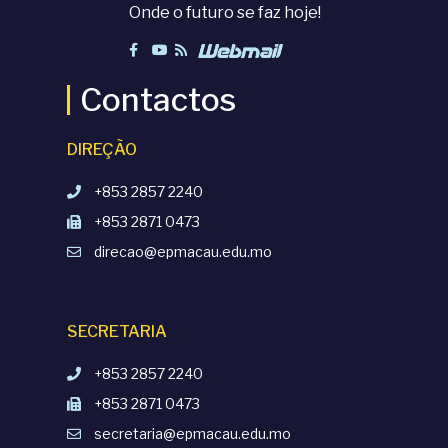
Onde o futuro se faz hoje!
Contactos
DIREÇÃO
+853 2857 2240
+853 2871 0473
direcao@epmacau.edu.mo
SECRETARIA
+853 2857 2240
+853 2871 0473
secretaria@epmacau.edu.mo