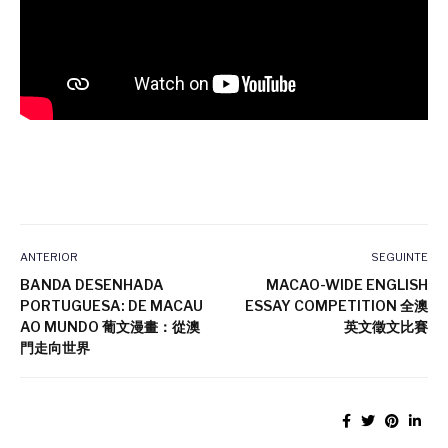
ANTERIOR
SEGUINTE
BANDA DESENHADA
MACAO-WIDE ENGLISH
PORTUGUESA: DE MACAU
ESSAY COMPETITION 全澳
AO MUNDO 葡文漫畫：從澳
英文徵文比賽
門走向世界