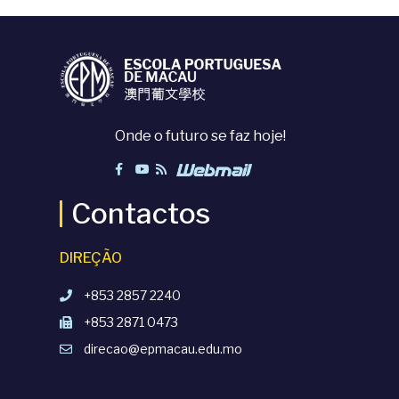
Onde o futuro se faz hoje!
Contactos
DIREÇÃO
+853 2857 2240
+853 2871 0473
direcao@epmacau.edu.mo