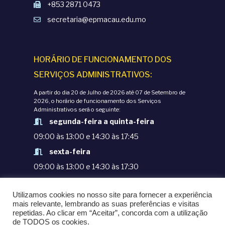
+853 2871 0473
secretaria@epmacau.edu.mo
HORÁRIO DE FUNCIONAMENTO DOS
SERVIÇOS ADMINISTRATIVOS:
A partir do dia 20 de Julho de 2026 até 07 de Setembro de
2026, o horário de funcionamento dos Serviços
Administrativos será o seguinte:
segunda-feira a quinta-feira
09:00 às 13:00 e 14:30 às 17:45
sexta-feira
09:00 às 13:00 e 14:30 às 17:30
TERMOS E CONDIÇÕES
Utilizamos cookies no nosso site para fornecer a experiência
POLÍTICAS DE PRIVACIDADE
mais relevante, lembrando as suas preferências e visitas
repetidas. Ao clicar em “Aceitar”, concorda com a utilização
© COPYRIGHT 1998-2020. EPM - ESCOLA
de TODOS os cookies.
PORTUGUESA DE MACAU