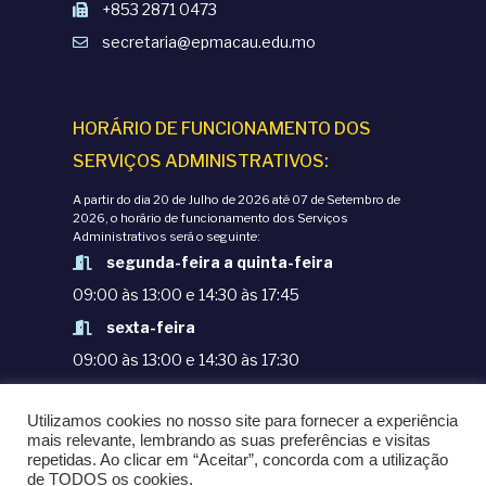
+853 2871 0473
secretaria@epmacau.edu.mo
HORÁRIO DE FUNCIONAMENTO DOS
SERVIÇOS ADMINISTRATIVOS:
A partir do dia 20 de Julho de 2026 até 07 de Setembro de
2026, o horário de funcionamento dos Serviços
Administrativos será o seguinte:
segunda-feira a quinta-feira
09:00 às 13:00 e 14:30 às 17:45
sexta-feira
09:00 às 13:00 e 14:30 às 17:30
TERMOS E CONDIÇÕES
Utilizamos cookies no nosso site para fornecer a experiência
POLÍTICAS DE PRIVACIDADE
mais relevante, lembrando as suas preferências e visitas
repetidas. Ao clicar em “Aceitar”, concorda com a utilização
© COPYRIGHT 1998-2020. EPM - ESCOLA
de TODOS os cookies.
PORTUGUESA DE MACAU