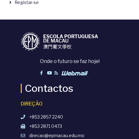
Registar-se
Onde o futuro se faz hoje!
Contactos
DIREÇÃO
+853 2857 2240
+853 2871 0473
direcao@epmacau.edu.mo