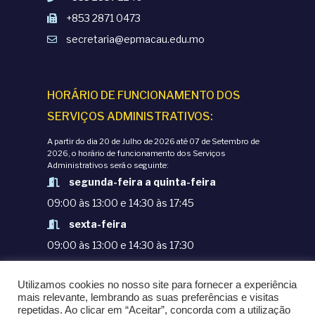
+853 2871 0473
secretaria@epmacau.edu.mo
HORÁRIO DE FUNCIONAMENTO DOS
SERVIÇOS ADMINISTRATIVOS:
A partir do dia 20 de Julho de 2026 até 07 de Setembro de
2026, o horário de funcionamento dos Serviços
Administrativos será o seguinte:
segunda-feira a quinta-feira
09:00 às 13:00 e 14:30 às 17:45
sexta-feira
09:00 às 13:00 e 14:30 às 17:30
TERMOS E CONDIÇÕES
Utilizamos cookies no nosso site para fornecer a experiência
POLÍTICAS DE PRIVACIDADE
mais relevante, lembrando as suas preferências e visitas
repetidas. Ao clicar em “Aceitar”, concorda com a utilização
© COPYRIGHT 1998-2020. EPM - ESCOLA