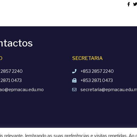
ntactos
O
SECRETARIA
 2857 2240
+853 2857 2240
 2871 0473
+853 2871 0473
cao@epmacau.edu.mo
secretaria@epmacau.edu.
s relevante, lembrando as suas preferências e visitas repetidas. Ao c