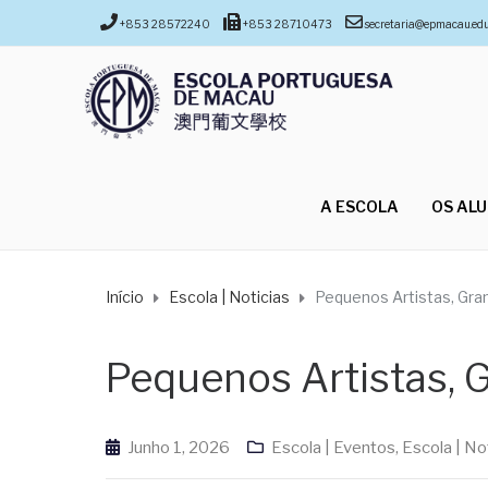
+853 28572240
+853 28710473
secretaria@epmacau.ed
A ESCOLA
OS AL
Início
Escola | Noticias
Pequenos Artistas, Gran
Pequenos Artistas, G
Junho 1, 2026
Escola | Eventos
,
Escola | No