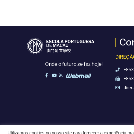
Co
DIREÇÃ
Onde o futuro se faz hoje!
+853
+853
dire
Utilizamos cookies no nosso site para fornecer a experiência mai