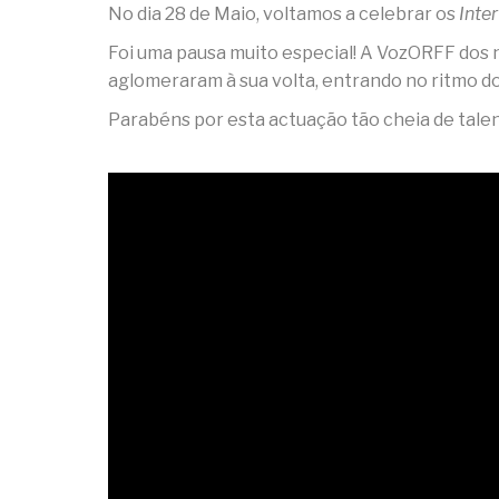
No dia 28 de Maio, voltamos a celebrar os
Inte
Foi uma pausa muito especial! A VozORFF dos
aglomeraram à sua volta, entrando no ritmo d
Parabéns por esta actuação tão cheia de talen