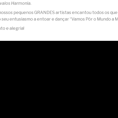
rvalos Harmonia
.
 nossos pequenos GRANDES artistas encantou todos os que
o seu entusiasmo a entoar e dançar “Vamos Pôr o Mundo a Me
to e alegria!