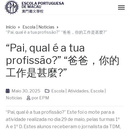
Início
Escola | Noticias
“Pai, qual é a tua profissão?” “爸爸，你的工作是甚麼?”
“Pai, qual é a tua
profissão?” “爸爸，你的
工作是甚麼?”
Maio 30, 2025
Escola | Atividades
,
Escola |
Noticias
por
EPM
“Pai, qual é a tua profissão?” Este foi o mote para a
atividade realizada no dia 29 de maio, pelas turmas 1º
A e 1º D. Estes alunos receberam o jornalista da TDM,