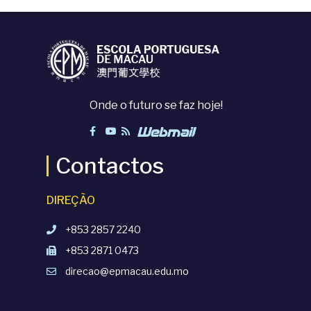
Onde o futuro se faz hoje!
Contactos
DIREÇÃO
+853 2857 2240
+853 2871 0473
direcao@epmacau.edu.mo