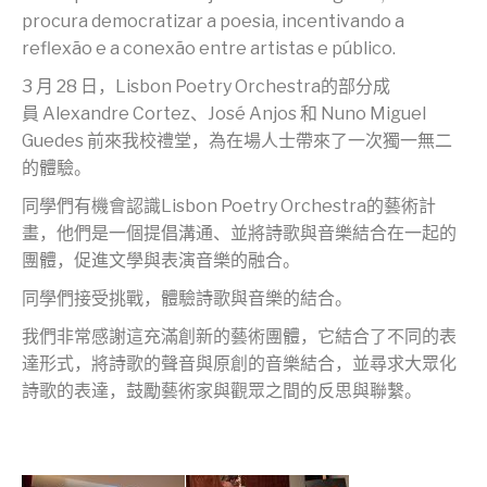
procura democratizar a poesia, incentivando a
reflexão e a conexão entre artistas e público.
3
月
28
日，
Lisbon Poetry Orchestra
的部分成
員
Alexandre Cortez
、
Jos
é
Anjos
和
Nuno Miguel
Guedes
前來我校禮堂，為在場人士帶來了一次獨一無二
的體驗。
同學們有機會認識
Lisbon Poetry Orchestra
的藝術計
畫，他們是一個提倡溝通、並將詩歌與音樂結合在一起的
團體，促進文學與表演音樂的融合。
同學們接受挑戰，體驗詩歌與音樂的結合。
我們非常感謝這充滿創新的藝術團體，它結合了不同的表
達形式，將詩歌的聲音與原創的音樂結合，並尋求大眾化
詩歌的表達，鼓勵藝術家與觀眾之間的反思與聯繫。