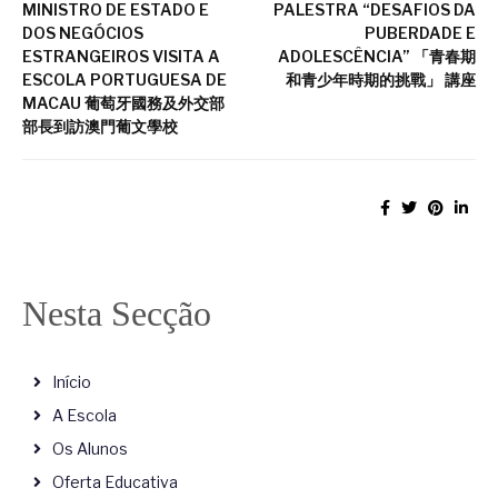
MINISTRO DE ESTADO E
PALESTRA “DESAFIOS DA
DOS NEGÓCIOS
PUBERDADE E
ESTRANGEIROS VISITA A
ADOLESCÊNCIA” 「青春期
ESCOLA PORTUGUESA DE
和青少年時期的挑戰」 講座
MACAU 葡萄牙國務及外交部
部長到訪澳門葡文學校
Nesta Secção
Início
A Escola
Os Alunos
Oferta Educativa