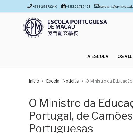
+853 28572240
+853 28710473
secretaria@epmacau.ed
A ESCOLA
OS AL
Início
Escola | Noticias
O Ministro da Educação
O Ministro da Educaç
Portugal, de Camõe
Portuguesas