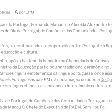
oticias
por
EPM
vação de Portugal, Fernando Manuel de Almeida Alexandre f
ções do Dia de Portugal, de Camões e das Comunidades Portu
e reforça a continuidade da cooperação entre Portugal e a Re
 educação e cultura.
junho, após o hastear da bandeira na Chancelaria do Consula
istro da Educação participou na tradicional cerimónia no 
mões, figura emblemática da língua portuguesa, onde assi
cionais Portuguesas da EPM
e à declamação do poema
De Qu
 e em língua chinesa, assinalando o intercâmbio cultural en
 Dia de Portugal, de Camões e das Comunidades Portuguesas
a de Macau. O Chefe do Executivo da RAEM, Sam Hou Fai,