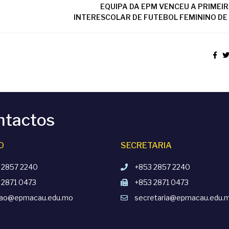
EQUIPA DA EPM VENCEU A PRIMEI
INTERESCOLAR DE FUTEBOL FEMININO D
ntactos
O
SECRETARIA
 2857 2240
+853 2857 2240
 2871 0473
+853 2871 0473
cao@epmacau.edu.mo
secretaria@epmacau.edu.