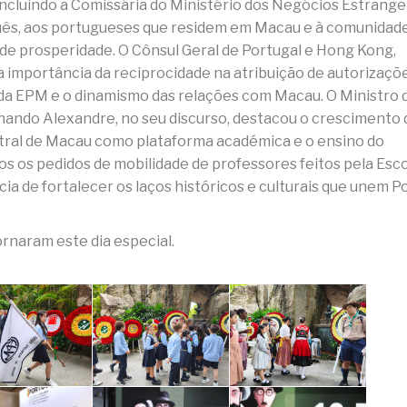
incluindo a Comissária do Ministério dos Negócios Estrange
uês, aos portugueses que residem em Macau e à comunidad
de prosperidade. O Cônsul Geral de Portugal e Hong Kong,
a importância da reciprocidade na atribuição de autorizaçõ
 da EPM e o dinamismo das relações com Macau. O Ministro 
rnando Alexandre, no seu discurso, destacou o crescimento 
entral de Macau como plataforma académica e o ensino do
os os pedidos de mobilidade de professores feitos pela Esc
a de fortalecer os laços históricos e culturais que unem P
rnaram este dia especial.