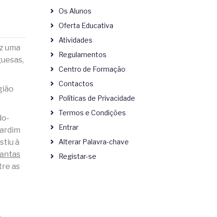
Os Alunos
Oferta Educativa
Atividades
ez uma
Regulamentos
guesas,
Centro de Formação
Contactos
gião
Políticas de Privacidade
Termos e Condições
do-
Entrar
Jardim
stiu à
Alterar Palavra-chave
antas
Registar-se
tre as