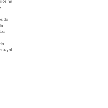
iros na
e
es de
da
das
ola
ortugal