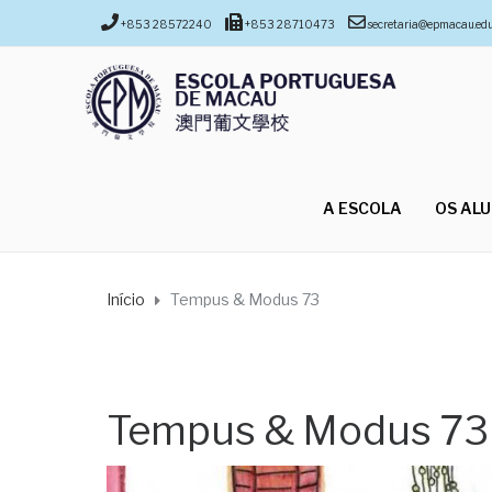
+853 28572240
+853 28710473
secretaria@epmacau.ed
A ESCOLA
OS AL
Início
Tempus & Modus 73
Tempus & Modus 73