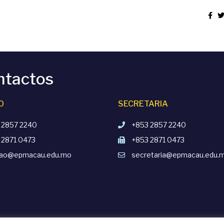
ntactos
O
SECRETARIA
 2857 2240
+853 2857 2240
 2871 0473
+853 2871 0473
cao@epmacau.edu.mo
secretaria@epmacau.edu.