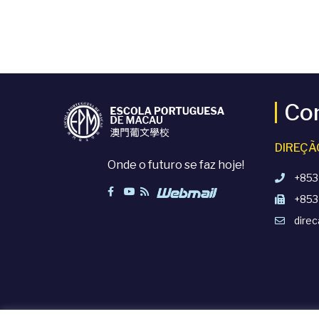
Co
DIREÇÃ
Onde o futuro se faz hoje!
+853
+853
dire