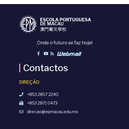
Onde o futuro se faz hoje!
Contactos
DIREÇÃO
+853 2857 2240
+853 2871 0473
direcao@epmacau.edu.mo