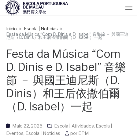
Início
Escola | Noticias
Festa da Música “Com D. Dinis e D. Isabel” 音樂節 － 與國王迪
尼斯（D. Dinis）和王后依撒伯爾（D. Isabel）一起
Festa da Música “Com
D. Dinis e D. Isabel” 音樂
節 － 與國王迪尼斯（D.
Dinis）和王后依撒伯爾
（D. Isabel）一起
Maio 22, 2025
Escola | Atividades
,
Escola |
Eventos
,
Escola | Noticias
por
EPM