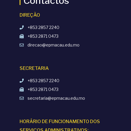
Contactos
DIREÇÃO
+853 2857 2240
+853 2871 0473
direcao@epmacau.edu.mo
SECRETARIA
+853 2857 2240
+853 2871 0473
secretaria@epmacau.edu.mo
HORÁRIO DE FUNCIONAMENTO DOS
SERVIÇOS ADMINISTRATIVOS: