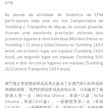
EPM
As alunas da atividade de Ginástica da EPM
participaram mais uma vez nos Campeonatos de
Tumbling e Trampolins de Macau. As nossas ginastas
tiveram uma excelente prestação obtendo dois
primeiros lugares a nível individual (Mónika Uhlova no
Tumbling + 15 anos e Sofia Oliveira no Tumbling 13/14
anos), um primeiro lugar em equipas (Tumbling 13/14
anos), um segundo lugar em equipas (Tumbling 9/10
anos) e dois terceiros lugares em equipas (Tumbling
11/12 anos e Trampolins 13/14 anos).
澳門葡文學校體操隊成員再次參加了在澳門舉行的單跳和
彈網錦標賽。 我們的體操隊成員表現出色，分別贏得了兩
個個人第一名（Mónika Uhlova，單跳+15歲；Sofia
Oliveira，單跳13/14歲）、一個團體獎第一名（單跳
13/14歲）、一個團體獎第二名（單跳9/10歲）和兩個團