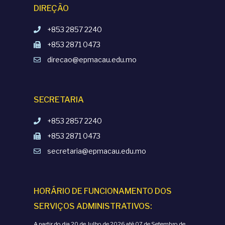
DIREÇÃO
+853 2857 2240
+853 2871 0473
direcao@epmacau.edu.mo
SECRETARIA
+853 2857 2240
+853 2871 0473
secretaria@epmacau.edu.mo
HORÁRIO DE FUNCIONAMENTO DOS
SERVIÇOS ADMINISTRATIVOS:
A partir do dia 20 de Julho de 2026 até 07 de Setembro de