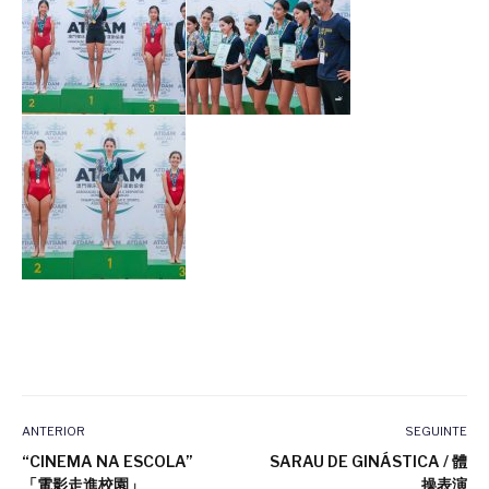
ANTERIOR
SEGUINTE
“CINEMA NA ESCOLA”
SARAU DE GINÁSTICA / 體
「電影走進校園」
操表演