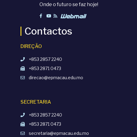
Onde o futuro se faz hoje!
Contactos
DIREÇÃO
+853 2857 2240
+853 2871 0473
direcao@epmacau.edu.mo
SECRETARIA
+853 2857 2240
+853 2871 0473
secretaria@epmacau.edu.mo