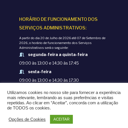
HORÁRIO DE FUNCIONAMENTO DOS
SERVIÇOS ADMINISTRATIVOS:
A partir do dia 20 de Julho de 2026 até 07 de Setembro de
2026, o horário de funcionamento dos Serviços
Administrativos será o seguinte:
segunda-feira a quinta-feira
09:00 às 13:00 e 14:30 às 17:45
sexta-feira
09:00 às 13:00 e 14:30 às 17:30
Utilizamos cookies no nosso site para fornecer a experiência
TERMOS E CONDIÇÕES
mais relevante, lembrando as suas preferências e visitas
POLÍTICAS DE PRIVACIDADE
repetidas. Ao clicar em “Aceitar”, concorda com a utilização
© COPYRIGHT 1998-2020. EPM - ESCOLA
de TODOS os cookies.
PORTUGUESA DE MACAU
Opções de Cookies
ACEITAR
POWERED BY
OMNI LTD.