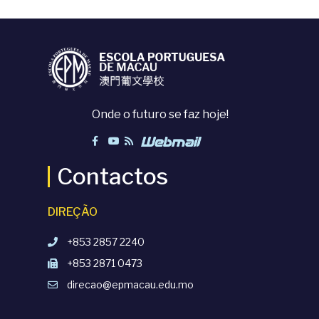
Onde o futuro se faz hoje!
Contactos
DIREÇÃO
+853 2857 2240
+853 2871 0473
direcao@epmacau.edu.mo