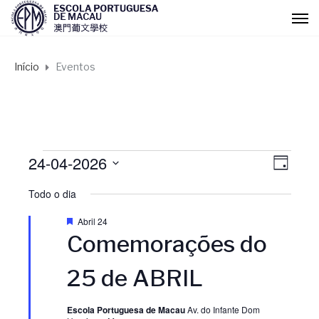
Início
Eventos
Eventos
24-04-2026
N
N
D
I
S
for
Todo o dia
a
A
a
e
l
D
Abril 24
Abril
v
v
e
e
Comemorações do
s
c
t
24,
e
e
a
25 de ABRIL
i
q
o
u
g
2026
g
e
n
Escola Portuguesa de Macau
Av. do Infante Dom