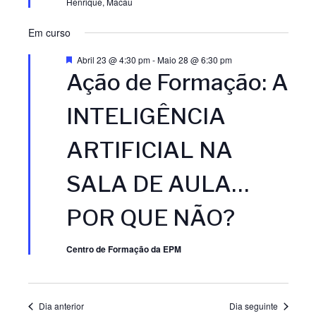
Henrique, Macau
e
a
a
a
Em curso
d
ç
ç
a
D
Abril 23 @ 4:30 pm
-
Maio 28 @ 6:30 pm
e
Ação de Formação: A
t
ã
s
ã
t
a
a
INTELIGÊNCIA
.
o
q
o
u
e
ARTIFICIAL NA
d
d
SALA DE AULA…
e
e
POR QUE NÃO?
v
v
Centro de Formação da EPM
i
i
s
s
Dia anterior
Dia seguinte