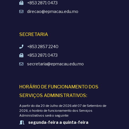
s
+853 2871 0473
e
direcao@epmacau.edu.mo
E
SECRETARIA
v
+853 2857 2240
e
+853 2871 0473
secretaria@epmacau.edu.mo
n
t
HORÁRIO DE FUNCIONAMENTO DOS
o
SERVIÇOS ADMINISTRATIVOS:
A partir do dia 20 de Julho de 2026 até 07 de Setembro de
2026, o horário de funcionamento dos Serviços
Administrativos será o seguinte:
segunda-feira a quinta-feira