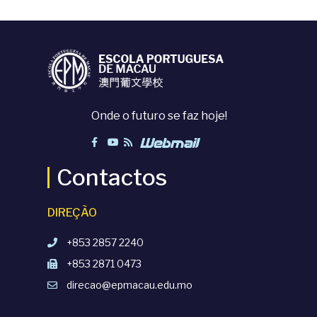
Onde o futuro se faz hoje!
Contactos
DIREÇÃO
+853 2857 2240
+853 2871 0473
direcao@epmacau.edu.mo