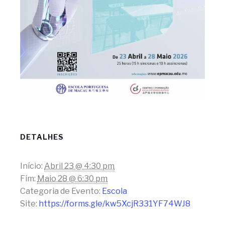
DETALHES
Início:
Abril 23 @ 4:30 pm
Fim:
Maio 28 @ 6:30 pm
Categoria de Evento:
Escola
Site:
https://forms.gle/kw5XcjR331YF74WJ8