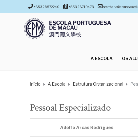
+853 28572240
+853 28710473
secretaria@epmacau.ed
A ESCOLA
OS AL
Início
A Escola
Estrutura Organizacional
Pes
Pessoal Especializado
Adolfo Arcas Rodrigues