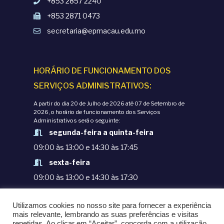
+853 2857 2240
+853 2871 0473
secretaria@epmacau.edu.mo
HORÁRIO DE FUNCIONAMENTO DOS
SERVIÇOS ADMINISTRATIVOS:
A partir do dia 20 de Julho de 2026 até 07 de Setembro de
2026, o horário de funcionamento dos Serviços
Administrativos será o seguinte:
segunda-feira a quinta-feira
09:00 às 13:00 e 14:30 às 17:45
sexta-feira
09:00 às 13:00 e 14:30 às 17:30
TERMOS E CONDIÇÕES
Utilizamos cookies no nosso site para fornecer a experiência
POLÍTICAS DE PRIVACIDADE
mais relevante, lembrando as suas preferências e visitas
repetidas. Ao clicar em “Aceitar”, concorda com a utilização
© COPYRIGHT 1998-2020. EPM - ESCOLA