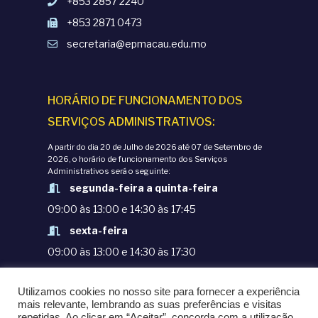
+853 2857 2240
+853 2871 0473
secretaria@epmacau.edu.mo
HORÁRIO DE FUNCIONAMENTO DOS
SERVIÇOS ADMINISTRATIVOS:
A partir do dia 20 de Julho de 2026 até 07 de Setembro de
2026, o horário de funcionamento dos Serviços
Administrativos será o seguinte:
segunda-feira a quinta-feira
09:00 às 13:00 e 14:30 às 17:45
sexta-feira
09:00 às 13:00 e 14:30 às 17:30
TERMOS E CONDIÇÕES
Utilizamos cookies no nosso site para fornecer a experiência
POLÍTICAS DE PRIVACIDADE
mais relevante, lembrando as suas preferências e visitas
repetidas. Ao clicar em “Aceitar”, concorda com a utilização
© COPYRIGHT 1998-2020. EPM - ESCOLA