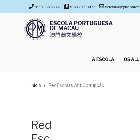
+853 28572240
+853 28710473
secretaria@epmacau.ed
A ESCOLA
OS AL
Início
RedEscolas AntiCorrupção
Red
Esc