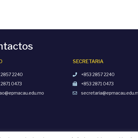
ntactos
O
SECRETARIA
 2857 2240
+853 2857 2240
 2871 0473
+853 2871 0473
cao@epmacau.edu.mo
secretaria@epmacau.edu.