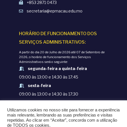
+853 2871 0473
secretaria@epmacau.edu.mo
HORÁRIO DE FUNCIONAMENTO DOS
SERVIÇOS ADMINISTRATIVOS:
A partir do dia 20 de Julho de 2026 até 07 de Setembro de
2026, o horário de funcionamento dos Serviços
Administrativos será o seguinte:
segunda-feira a quinta-feira
09:00 às 13:00 e 14:30 às 17:45
sexta-feira
09:00 às 13:00 e 14:30 às 17:30
TERMOS E CONDIÇÕES
Utilizamos cookies no nosso site para fornecer a experiência
POLÍTICAS DE PRIVACIDADE
mais relevante, lembrando as suas preferências e visitas
repetidas. Ao clicar em “Aceitar”, concorda com a utilização
© COPYRIGHT 1998-2020. EPM - ESCOLA
de TODOS os cookies.
PORTUGUESA DE MACAU