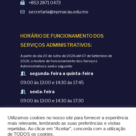
+853 2871 0473
secretaria@epmacau.edu.mo
HORÁRIO DE FUNCIONAMENTO DOS
SERVIÇOS ADMINISTRATIVOS:
A partir do dia 20 de Julho de 2026 até 07 de Setembro de
2026, o horário de funcionamento dos Serviços
Administrativos será o seguinte:
segunda-feira a quinta-feira
09:00 às 13:00 e 14:30 às 17:45
sexta-feira
09:00 às 13:00 e 14:30 às 17:30
TERMOS E CONDIÇÕES
Utilizamos cookies no nosso site para fornecer a experiência
POLÍTICAS DE PRIVACIDADE
mais relevante, lembrando as suas preferências e visitas
repetidas. Ao clicar em “Aceitar”, concorda com a utilização
© COPYRIGHT 1998-2020. EPM - ESCOLA
de TODOS os cookies.
PORTUGUESA DE MACAU