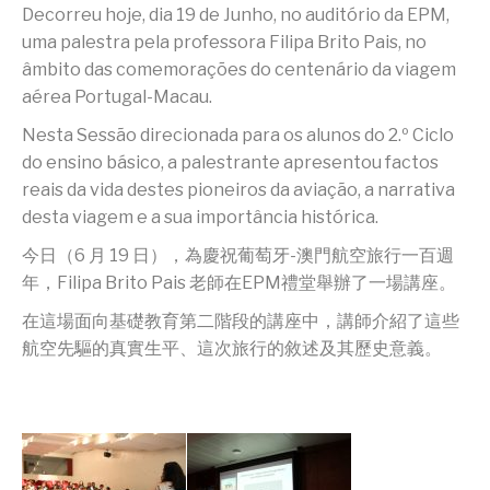
Decorreu hoje, dia 19 de Junho, no auditório da EPM,
uma palestra pela professora Filipa Brito Pais, no
âmbito das comemorações do centenário da viagem
aérea Portugal-Macau.
Nesta Sessão direcionada para os alunos do 2.º Ciclo
do ensino básico, a palestrante apresentou factos
reais da vida destes pioneiros da aviação, a narrativa
desta viagem e a sua importância histórica.
今日（6 月 19 日），為慶祝葡萄牙-澳門航空旅行一百週
年，Filipa Brito Pais 老師在EPM禮堂舉辦了一場講座。
在這場面向基礎教育第二階段的講座中，講師介紹了這些
航空先驅的真實生平、這次旅行的敘述及其歷史意義。