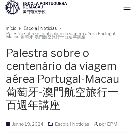
Início
Escola | Noticias
Palestra sobre o centenário da viagem aérea Portugal-
Macau 葡萄牙-澳門航空旅行一百週年講座
Palestra sobre o
centenário da viagem
aérea Portugal-Macau
葡萄牙-澳門航空旅行一
百週年講座
Junho 19, 2024
Escola | Noticias
por
EPM