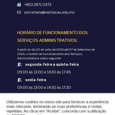
+853 2871 0473
secretaria@epmacau.edu.mo
HORÁRIO DE FUNCIONAMENTO DOS
SERVIÇOS ADMINISTRATIVOS:
A partir do dia 20 de Julho de 2026 até 07 de Setembro de
2026, o horário de funcionamento dos Serviços
Administrativos será o seguinte:
segunda-feira a quinta-feira
09:00 às 13:00 e 14:30 às 17:45
sexta-feira
09:00 às 13:00 e 14:30 às 17:30
TERMOS E CONDIÇÕES
Utilizamos cookies no nosso site para fornecer a experiência
POLÍTICAS DE PRIVACIDADE
mais relevante, lembrando as suas preferências e visitas
repetidas. Ao clicar em “Aceitar”, concorda com a utilização
© COPYRIGHT 1998-2020. EPM - ESCOLA