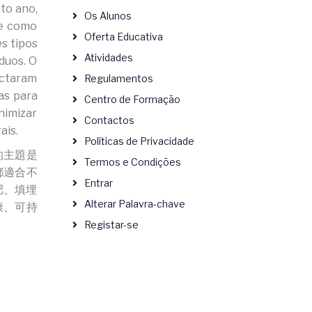
rto ano,
Os Alunos
ve como
Oferta Educativa
s tipos
Atividades
duos. O
actaram
Regulamentos
as para
Centro de Formação
nimizar
Contactos
ais.
Políticas de Privacidade
的主題是
Termos e Condições
都適合不
Entrar
肥、填埋
Alterar Palavra-chave
康、可持
Registar-se