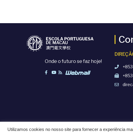
Co
DIREÇÃ
Onde o futuro se faz hoje!
+853
+853
dire
Utilizamos cookies no nosso site para fornecer a experiência mai
TERMOS E CONDIÇÕES
POLÍTICAS DE PRIVACIDADE