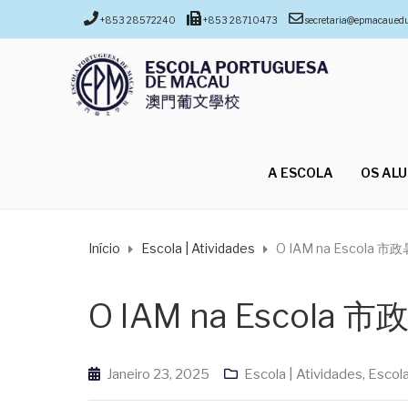
+853 28572240
+853 28710473
secretaria@epmacau.ed
A ESCOLA
OS AL
Início
Escola | Atividades
O IAM na Escola
O IAM na Escola
Janeiro 23, 2025
Escola | Atividades
,
Escola