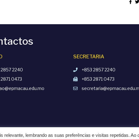
ntactos
O
SECRETARIA
 2857 2240
+853 2857 2240
 2871 0473
+853 2871 0473
cao@epmacau.edu.mo
secretaria@epmacau.edu.
s relevante, lembrando as suas preferências e visitas repetidas. Ao c