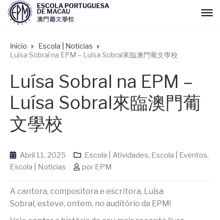
Início
Escola | Noticias
Luísa Sobral na EPM – Luísa Sobral來臨澳門葡文學校
Luísa Sobral na EPM –
Luísa Sobral來臨澳門葡
文學校
Abril 11, 2025
Escola | Atividades
,
Escola | Eventos
,
Escola | Noticias
por
EPM
A cantora, compositora e escritora, Luísa
Sobral, esteve, ontem, no auditório da EPM!