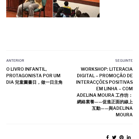
ANTERIOR
SEGUINTE
O LIVRO INFANTIL,
WORKSHOP: LITERACIA
PROTAGONISTA POR UM
DIGITAL – PROMOÇÃO DE
DIA 兒童圖書日，做一日主角
INTERACÇÕES POSITIVAS
EM LINHA – COM
ADELINA MOURA 工作坊：
網絡素養——促進正面的線上
互動——與ADELINA
MOURA