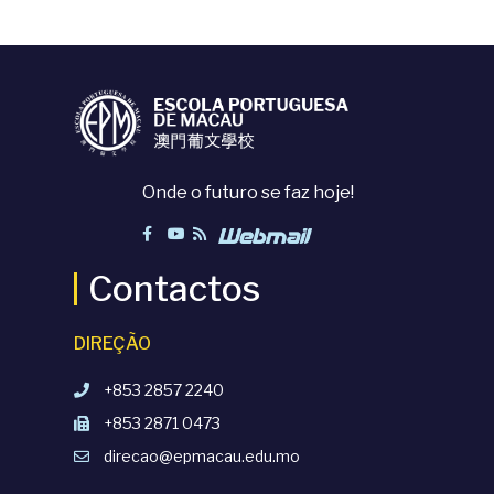
Onde o futuro se faz hoje!
Contactos
DIREÇÃO
+853 2857 2240
+853 2871 0473
direcao@epmacau.edu.mo