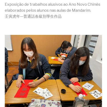
Exposição de trabalhos alusivos ao Ano Novo Chinês
elaborados pelos alunos nas aulas de Mandarim.
壬寅虎年—普通話各級別學生作品