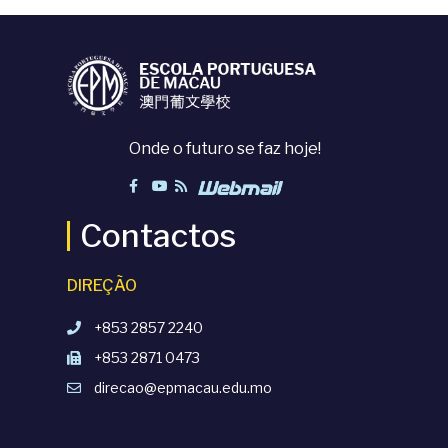
Onde o futuro se faz hoje!
Contactos
DIREÇÃO
+853 2857 2240
+853 2871 0473
direcao@epmacau.edu.mo