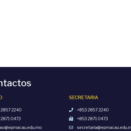
ntactos
O
SECRETARIA
 2857 2240
+853 2857 2240
 2871 0473
+853 2871 0473
cao@epmacau.edu.mo
secretaria@epmacau.edu.