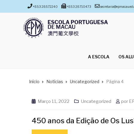
+853 28572240
+853 28710473
secretaria@epmacau.ed
A ESCOLA
OS AL
Início
Notícias
Uncategorized
Página 4
Março 11, 2022
Uncategorized
por
E
450 anos da Edição de Os Lu