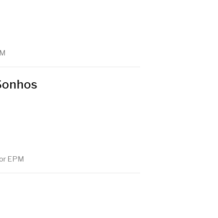
M
Sonhos
or
EPM