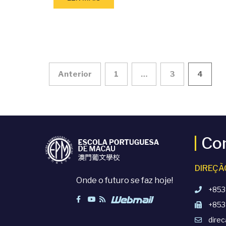
Paginação
Anterior
1
…
3
4
dos
conteúdos
Co
DIREÇÃ
Onde o futuro se faz hoje!
+853
+853
dire